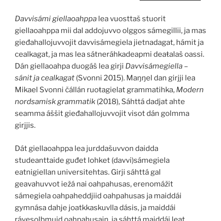
Davvisámi giellaoahppa
lea vuosttaš stuorit
giellaoahppa mii dal addojuvvo olggos sámegillii, ja mas
gieđahallojuvvojit davvisámegiela jietnadagat, hámit ja
cealkagat, ja mas lea sátneráhkadeapmi deaŧalaš oassi.
Dán giellaoahpa duogáš lea girji
Davvisámegiella –
sánit ja cealkagat
(Svonni 2015). Maŋŋel dan girjji lea
Mikael Svonni čállán ruoŧagielat grammatihka,
Modern
nordsamisk grammatik
(2018), Sáhttá dadjat ahte
seamma áššit gieđahallojuvvojit visot dán golmma
girjjis.
Dát giellaoahppa lea jurddašuvvon daidda
studeanttaide guđet lohket (davvi)sámegiela
eatnigiellan universitehtas. Girji sáhttá gal
geavahuvvot iežá nai oahpahusas, erenomážit
sámegiela oahpaheddjiid oahpahusas ja maiddái
gymnása dahje joatkkaskuvlla dásis, ja maiddái
rávesolbmuid oahpahusain, ja sáhttá maiddái leat