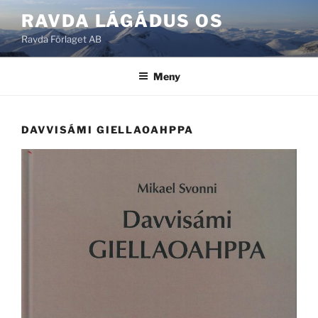
Hoppa
RAVDA LÁGÁDUS OS
till
Ravda Förlaget AB
innehåll
Meny
DAVVISÁMI GIELLAOAHPPA